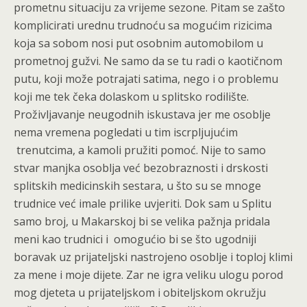
prometnu situaciju za vrijeme sezone. Pitam se zašto
komplicirati urednu trudnoću sa mogućim rizicima
koja sa sobom nosi put osobnim automobilom u
prometnoj gužvi. Ne samo da se tu radi o kaotičnom
putu, koji može potrajati satima, nego i o problemu
koji me tek čeka dolaskom u splitsko rodilište.
Proživljavanje neugodnih iskustava jer me osoblje
nema vremena pogledati u tim iscrpljujućim
trenutcima, a kamoli pružiti pomoć. Nije to samo
stvar manjka osoblja već bezobraznosti i drskosti
splitskih medicinskih sestara, u što su se mnoge
trudnice već imale prilike uvjeriti. Dok sam u Splitu
samo broj, u Makarskoj bi se velika pažnja pridala
meni kao trudnici i omogućio bi se što ugodniji
boravak uz prijateljski nastrojeno osoblje i toploj klimi
za mene i moje dijete. Zar ne igra veliku ulogu porod
mog djeteta u prijateljskom i obiteljskom okružju