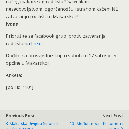
našeg makarskog rodilišta?! Sa velikim
nezadovoljstvom, ogorčenošću i strahom kažem NE
zatvaranju rodilišta u Makarskoj!!!
Ivana
Pridružite se facebook grupi protiv zatvaranja
rodilišta na
linku
Dođite na prosvjedni skup u subotu u 17 sati ispred
općine u Makarskoj
Anketa:
[poll id=”10″]
Previous Post
Next Post
Makarska Rivijera Sinonim
13. Međunarodni Rukometni
Za Čisto More
Turnir