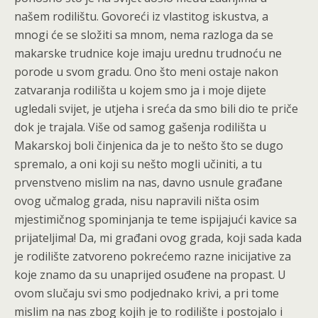
našem rodilištu. Govoreći iz vlastitog iskustva, a
mnogi će se složiti sa mnom, nema razloga da se
makarske trudnice koje imaju urednu trudnoću ne
porode u svom gradu. Ono što meni ostaje nakon
zatvaranja rodilišta u kojem smo ja i moje dijete
ugledali svijet, je utjeha i sreća da smo bili dio te priče
dok je trajala. Više od samog gašenja rodilišta u
Makarskoj boli činjenica da je to nešto što se dugo
spremalo, a oni koji su nešto mogli učiniti, a tu
prvenstveno mislim na nas, davno usnule građane
ovog učmalog grada, nisu napravili ništa osim
mjestimičnog spominjanja te teme ispijajući kavice sa
prijateljima! Da, mi građani ovog grada, koji sada kada
je rodilište zatvoreno pokrećemo razne inicijative za
koje znamo da su unaprijed osuđene na propast. U
ovom slučaju svi smo podjednako krivi, a pri tome
mislim na nas zbog kojih je to rodilište i postojalo i