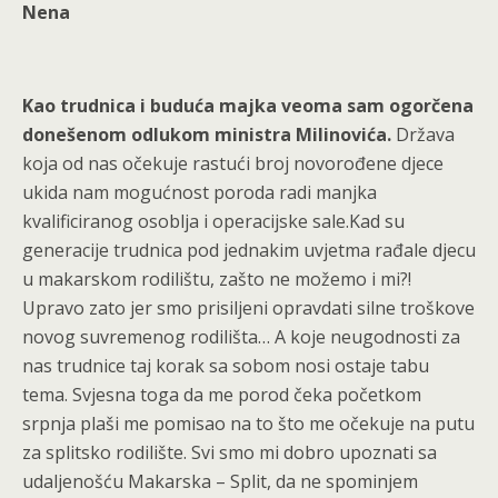
Nena
Kao trudnica i buduća majka veoma sam ogorčena
donešenom odlukom ministra Milinovića.
Država
koja od nas očekuje rastući broj novorođene djece
ukida nam mogućnost poroda radi manjka
kvalificiranog osoblja i operacijske sale.Kad su
generacije trudnica pod jednakim uvjetma rađale djecu
u makarskom rodilištu, zašto ne možemo i mi?!
Upravo zato jer smo prisiljeni opravdati silne troškove
novog suvremenog rodilišta… A koje neugodnosti za
nas trudnice taj korak sa sobom nosi ostaje tabu
tema. Svjesna toga da me porod čeka početkom
srpnja plaši me pomisao na to što me očekuje na putu
za splitsko rodilište. Svi smo mi dobro upoznati sa
udaljenošću Makarska – Split, da ne spominjem