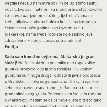
negdje i nedaju nam mira dok im ne isplatimo zadnji
novčić. Evo sad imate priliku uradit pravu stvar izvolite
i te novce bar jednom uložite gdje treba!Nama ne
treba nikakva dodatna bolnica koja će na izgradnju
čekati deset i više godina, kao i sve do sad u
Makarskoj, nama treba rodilište koje zadovoljava
zdravstvene kriterije, danas, sutra, odmah!
Emilija
Sada sam konačno uvjerena, Makarska je grad
slučaj!
Ne želim ulaziti u polemike oko toga kolike
gubitke proizvodi ovo ili ono rodilište ili u kolikim
gubicima su mnoga druga rodilišta ili javna poduzeća
u Hrvatskoj, ali ovo se jednostavno tiče sviju nas koji
sebe prvenstveno smatramo građanima, a tek onda
građanima ovog grada. Ponosna sam što sam rođena
u Makarskoj i nadam se da će moje dijete biti isto tako
ponosno što je na svijet došlo među zadnjima u