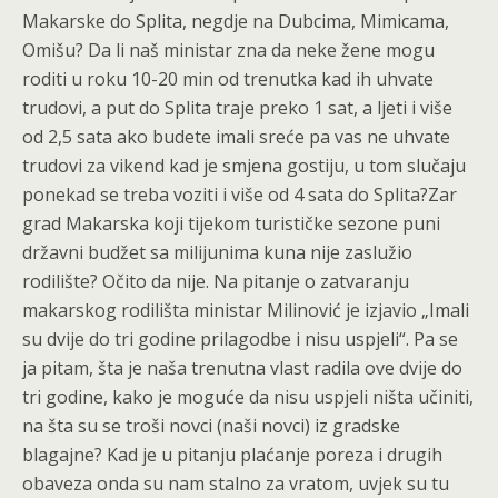
Makarske do Splita, negdje na Dubcima, Mimicama,
Omišu? Da li naš ministar zna da neke žene mogu
roditi u roku 10-20 min od trenutka kad ih uhvate
trudovi, a put do Splita traje preko 1 sat, a ljeti i više
od 2,5 sata ako budete imali sreće pa vas ne uhvate
trudovi za vikend kad je smjena gostiju, u tom slučaju
ponekad se treba voziti i više od 4 sata do Splita?Zar
grad Makarska koji tijekom turističke sezone puni
državni budžet sa milijunima kuna nije zaslužio
rodilište? Očito da nije. Na pitanje o zatvaranju
makarskog rodilišta ministar Milinović je izjavio „Imali
su dvije do tri godine prilagodbe i nisu uspjeli“. Pa se
ja pitam, šta je naša trenutna vlast radila ove dvije do
tri godine, kako je moguće da nisu uspjeli ništa učiniti,
na šta su se troši novci (naši novci) iz gradske
blagajne? Kad je u pitanju plaćanje poreza i drugih
obaveza onda su nam stalno za vratom, uvjek su tu