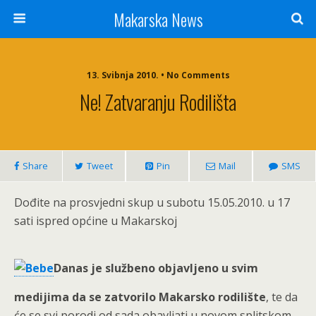
Makarska News
13. Svibnja 2010. • No Comments
Ne! Zatvaranju Rodilišta
Share
Tweet
Pin
Mail
SMS
Dođite na prosvjedni skup u subotu 15.05.2010. u 17
sati ispred općine u Makarskoj
Danas je službeno objavljeno u svim
medijima da se zatvorilo Makarsko rodilište
, te da
će se svi porodi od sada obavljati u novom splitskom