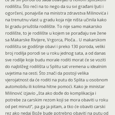
rodilištu. Što reći na to nego da su svi građani ljuti i
ogorčeni, ponajviše na ministra zdravstva Milinovića i
na trenutnu vlast u gradu koja nije ništa učinila kako
bi gradu priuštila rodilište. To nije samo makarsko
rodilište, to je rodilište u kojem se porađaju sve žene
sa Makarske Rivijere, Vrgorca, Ploča… U makarskom
rodilištu se godišnje obavi i preko 130 poroda, veliki
broj rodilja porodi se u roku jednog sata, a od danas
sve rodilje koje budu morale roditi morat će se voziti
do najbližeg rodilišta u Splitu sat vremena u idealnim
uvjetima na cesti. Što znači da postoji velika
vjerojatnost da će roditi na putu do Splita u osobnom
automobilu ili kolima hitne pomoći. Kako je ministar
Milinović izjavio „šta ako dođe do komplikacija i
potrebe za carskim rezom koji se mora obaviti u roku
od pet minuti“, pa ga ja pitam, a tko će obaviti carski
rez ako nedaj Bože bude potrebno obaviti na putu od