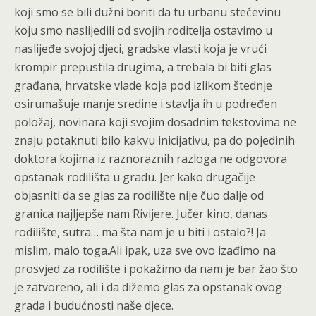
koji smo se bili dužni boriti da tu urbanu stečevinu
koju smo naslijedili od svojih roditelja ostavimo u
naslijeđe svojoj djeci, gradske vlasti koja je vrući
krompir prepustila drugima, a trebala bi biti glas
građana, hrvatske vlade koja pod izlikom štednje
osirumašuje manje sredine i stavlja ih u podređen
položaj, novinara koji svojim dosadnim tekstovima ne
znaju potaknuti bilo kakvu inicijativu, pa do pojedinih
doktora kojima iz raznoraznih razloga ne odgovora
opstanak rodilišta u gradu. Jer kako drugačije
objasniti da se glas za rodilište nije čuo dalje od
granica najljepše nam Rivijere. Jučer kino, danas
rodilište, sutra… ma šta nam je u biti i ostalo?! Ja
mislim, malo toga.Ali ipak, uza sve ovo izađimo na
prosvjed za rodilište i pokažimo da nam je bar žao što
je zatvoreno, ali i da dižemo glas za opstanak ovog
grada i budućnosti naše djece.