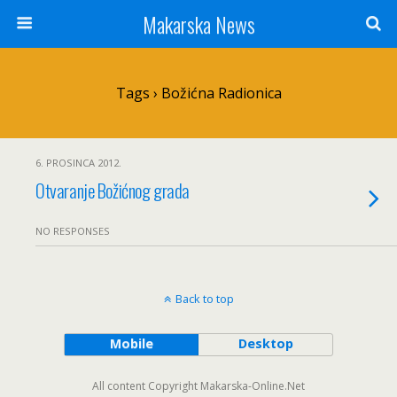
Makarska News
Tags › Božićna Radionica
6. PROSINCA 2012.
Otvaranje Božićnog grada
NO RESPONSES
Back to top
Mobile
Desktop
All content Copyright Makarska-Online.Net