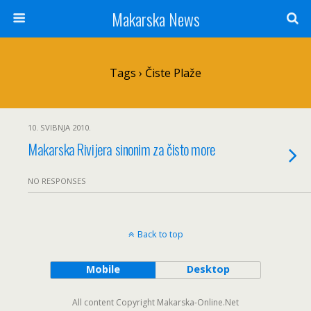
Makarska News
Tags › Čiste Plaže
10. SVIBNJA 2010.
Makarska Rivijera sinonim za čisto more
NO RESPONSES
Back to top
Mobile
Desktop
All content Copyright Makarska-Online.Net