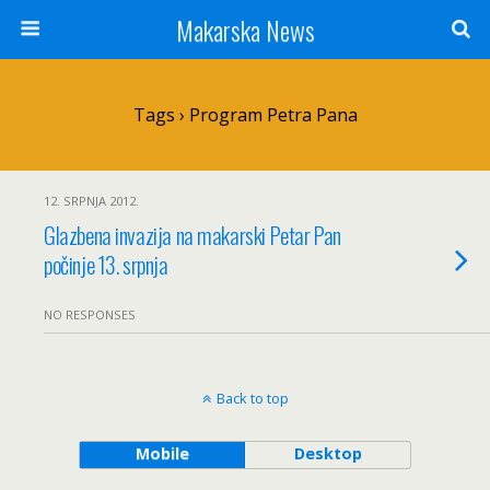
Makarska News
Tags › Program Petra Pana
12. SRPNJA 2012.
Glazbena invazija na makarski Petar Pan
počinje 13. srpnja
NO RESPONSES
Back to top
Mobile
Desktop