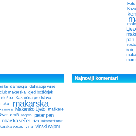
Foto
Kaza
kon
m
maka
Ljeto
maka
pan
resto
turnir
maka
more
Najnoviji komentari
dalmacija
dalmacija wine
ni kip
 club makarska
djed božićnjak
izložbe
Kazališna predstava
makarska
makar
Makarsko Ljeto
maškare
a rivijera
petar pan
život
omiš
osejava
ribarska večer
riva
rukometni turnir
vinski sajam
karska vošac
vina