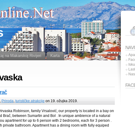
s
NAV
Apa
aj na Makarskoj Rivijeri
Karta
Fac
Isk
Las
Nas
rvaska
FAC
rač
,
Priroda
,
turističke atrakcije
on 19. ožujka 2019.
rvaska Robinson, family Vrsalović, our property is located in a bay on
and Brač, between Sumartin and Bol . In unique ambience of a natural
ou apartment for up to 6 person with 2 bedrooms, each for 3 person .
 private bathroom. Apartment has a dining room with fully equiped