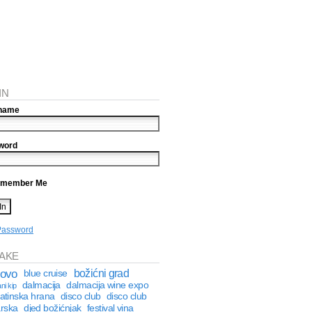
IN
name
word
member Me
Password
AKE
kovo
božićni grad
blue cruise
dalmacija
dalmacija wine expo
ni kip
atinska hrana
disco club
disco club
rska
djed božićnjak
festival vina