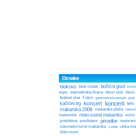
Oznake
biokovo
božićni grad
blue cruise
bronča
expo
dalmatinska hrana
disco club
disco
festival vina
Foton
gastronomska ponuda
grad
koncert
koncerti
kačićev trg
ljeto
makarska 2009
makarska plaža
makarsk
moto susret makarska
makarska
noćni 
priredbe
predstava
predstave
restorani
rukometni turnir makarska
utrka ma
s.petar
čisto more