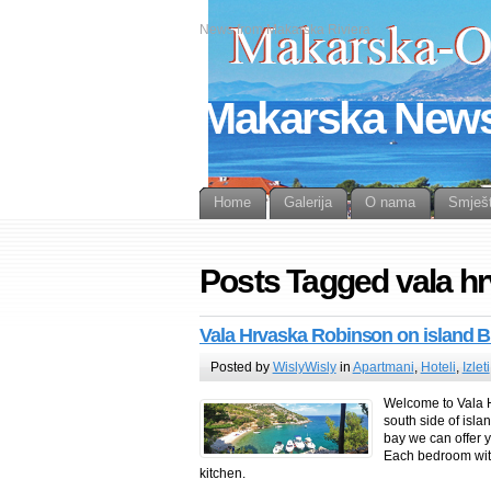
News from Makarska Riviera
Makarska New
Home
Galerija
O nama
Smješt
Posts Tagged vala h
Vala Hrvaska Robinson on island B
Posted by
WislyWisly
in
Apartmani
,
Hoteli
,
Izleti
Welcome to Vala H
south side of isl
bay we can offer y
Each bedroom with
kitchen.