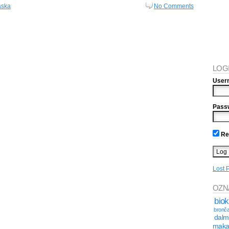
aska
No Comments
LOG
User
Pass
Re
Lost 
OZN
bio
bronča
dalm
maka