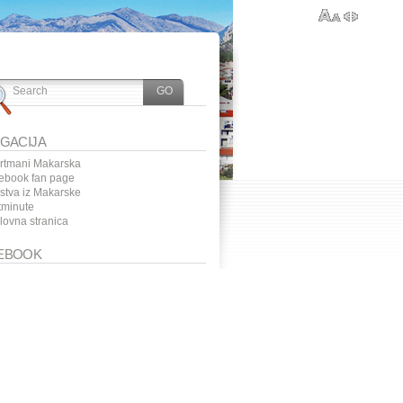
IGACIJA
rtmani Makarska
ebook fan page
ustva iz Makarske
tminute
lovna stranica
EBOOK