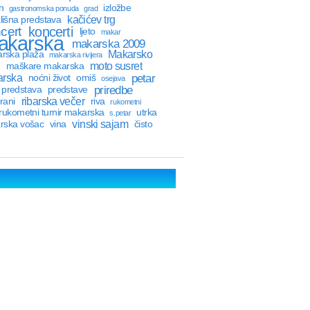
n
izložbe
gastronomska ponuda
grad
kačićev trg
lišna predstava
cert
koncerti
ljeto
makar
akarska
makarska 2009
Makarsko
rska plaža
makarska rivijera
moto susret
maškare makarska
petar
rska
noćni život
omiš
osejava
priredbe
predstava
predstave
ribarska večer
rani
riva
rukometni
rukometni turnir makarska
utrka
s.petar
vinski sajam
rska vošac
vina
čisto