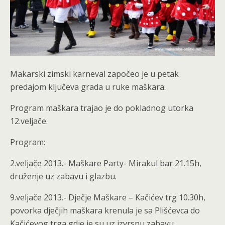
Makarski zimski karneval započeo je u petak
predajom ključeva grada u ruke maškara.
Program maškara trajao je do pokladnog utorka
12.veljače.
Program:
2.veljače 2013.- Maškare Party- Mirakul bar 21.15h,
druženje uz zabavu i glazbu.
9.veljače 2013.- Dječje Maškare – Kačićev trg 10.30h,
povorka dječjih maškara krenula je sa Plišćevca do
Kačićevog trga gdje je su uz izvrsnu zabavu