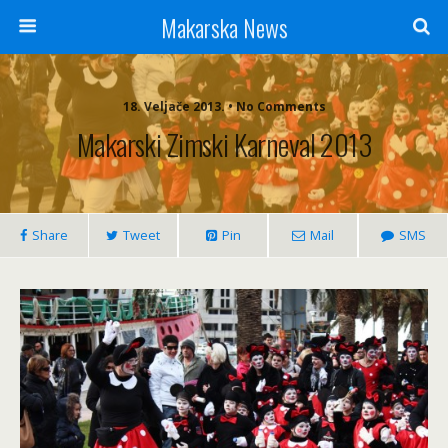
Makarska News
18. Veljače 2013. • No Comments
Makarski Zimski Karneval 2013
Share
Tweet
Pin
Mail
SMS