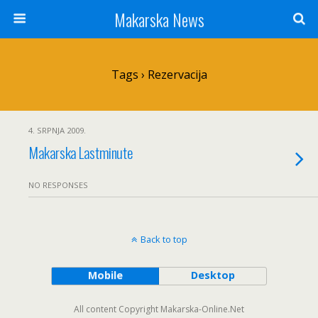
Makarska News
Tags › Rezervacija
4. SRPNJA 2009.
Makarska Lastminute
NO RESPONSES
Back to top
Mobile
Desktop
All content Copyright Makarska-Online.Net