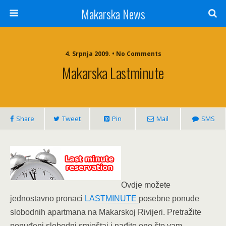
Makarska News
4. Srpnja 2009. • No Comments
Makarska Lastminute
Share
Tweet
Pin
Mail
SMS
Ovdje možete
jednostavno pronaci
LASTMINUTE
posebne ponude
slobodnih apartmana na Makarskoj Rivijeri. Pretražite
ponuđeni slobodni smještaj i nađite ono što vam