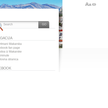
IGACIJA
rtmani Makarska
ebook fan page
ustva iz Makarske
tminute
lovna stranica
EBOOK