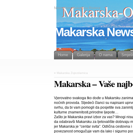
News from Makarska Riviera
Makarska New
Home
Galerija
O nama
Smješt
«
Makarska Zvjezdarnica
Makarska – Vaše najbol
Vjerovatno svakoga tko dođe u Makarsku zanima š
noćnih provoda. Sljedeći članci su napisani uprvo
svrhu, da bi vam pomogli da posjetite sva zanimlj
kulturne znamenitosti,prirodne ljepote…
Zašto je Makarska pravi izbor za vas? Mnogi nisu
da odabravši Makarsku za ljetovalište dobivaju 
jer Makarska je “centar svita”. Odlična cestovna 
povezanost omogučuje vam da lako i sigurno pos