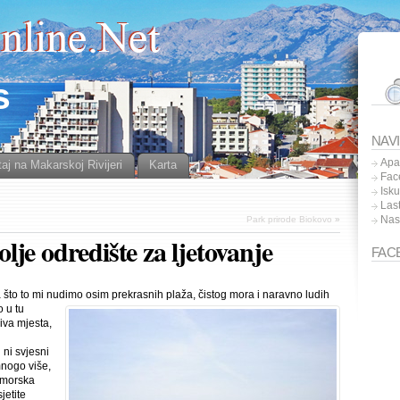
s
NAV
Apa
aj na Makarskoj Rivijeri
Karta
Fac
Isk
Las
Nas
Park prirode Biokovo
»
je odredište za ljetovanje
FAC
to to mi nudimo osim prekrasnih plaža, čistog mora i naravno
ludih
 u tu
iva mjesta,
 ni svjesni
mnogo više,
i morska
jetite