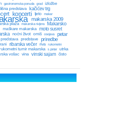
n
izložbe
gastronomska ponuda
grad
kačićev trg
lišna predstava
cert
koncerti
ljeto
makar
akarska
makarska 2009
Makarsko
rska plaža
makarska rivijera
moto susret
maškare makarska
petar
rska
noćni život
omiš
osejava
priredbe
predstava
predstave
ribarska večer
rani
riva
rukometni
rukometni turnir makarska
utrka
s.petar
vinski sajam
rska vošac
vina
čisto