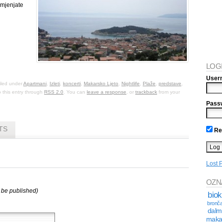
 mjenjate
LOG
User
filed under
Apartmani
,
Izleti
,
koncerti
,
Makarsko Ljeto
,
Nightlife
,
Plaže
,
predstave
,
o this entry through
RSS 2.0
. You can
leave a response
, or
trackback
from your
Pass
TS
Re
Lost 
OZN
t be published)
bio
bronča
dalm
maka