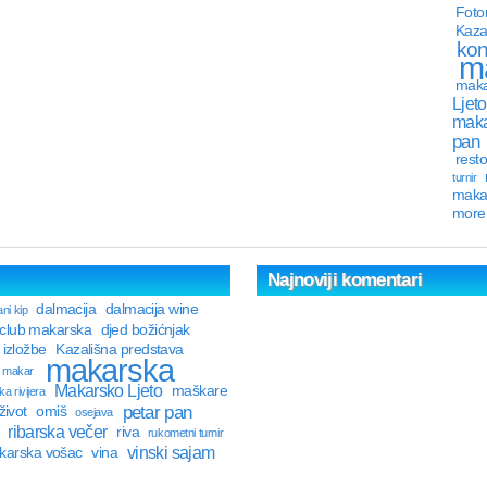
Foto
Kaza
kon
m
maka
Ljeto
maka
pan
resto
turnir
maka
more
Najnoviji komentari
dalmacija
dalmacija wine
ni kip
 club makarska
djed božićnjak
izložbe
Kazališna predstava
makarska
makar
Makarsko Ljeto
maškare
a rivijera
petar pan
život
omiš
osejava
ribarska večer
riva
rukometni turnir
vinski sajam
karska vošac
vina