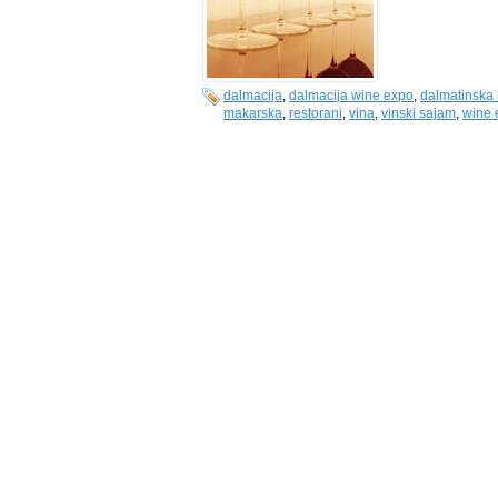
dalmacija
,
dalmacija wine expo
,
dalmatinska
makarska
,
restorani
,
vina
,
vinski sajam
,
wine 