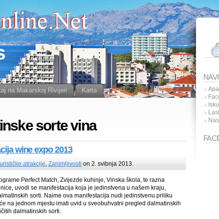
s
NAV
Apa
aj na Makarskoj Rivijeri
Karta
Fac
Isk
Las
Nas
nske sorte vina
FAC
acija wine expo 2013
turističke atrakcije
,
Zanimljivosti
on 2. svibnja 2013.
grame Perfect Match, Zvijezde kuhinje, Vinska škola, te razna
nice, uvodi se manifestacija koja je jedinstvena u našem kraju,
matinskih sorti. Naime ova manifestacija nudi jedinstvenu priliku
i će na jednom mjestu imati uvid u sveobuhvatni pregled dalmatinskih
čitih dalmatinskih sorti.