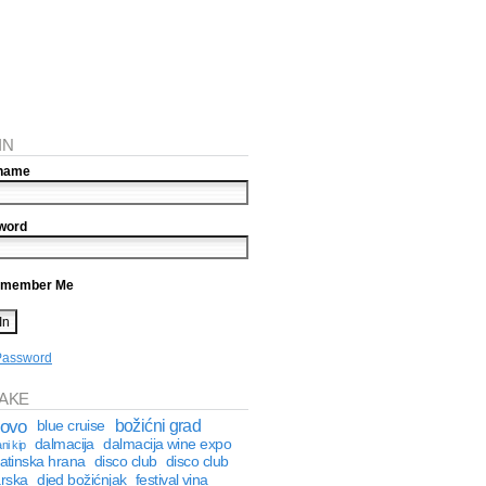
IN
name
word
member Me
Password
AKE
kovo
božićni grad
blue cruise
dalmacija
dalmacija wine expo
ni kip
atinska hrana
disco club
disco club
rska
djed božićnjak
festival vina