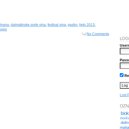
 hrana
,
dalmatinske sorte vina
,
festival vina
,
gastro
,
ljeto 2013
,
expo
No Comments
LOG
User
Pass
Re
Lost 
OZN
bio
bronča
dalm
maka