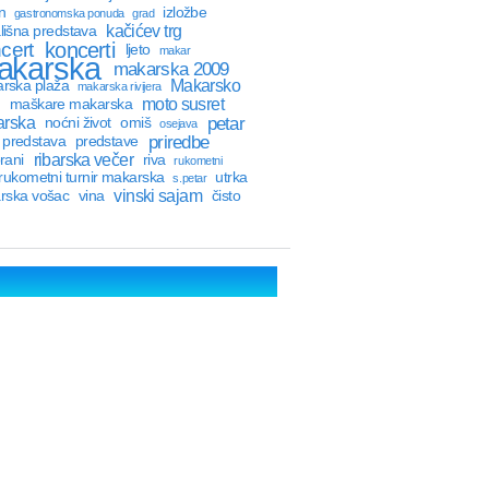
n
izložbe
gastronomska ponuda
grad
kačićev trg
lišna predstava
cert
koncerti
ljeto
makar
akarska
makarska 2009
Makarsko
rska plaža
makarska rivijera
moto susret
maškare makarska
petar
rska
noćni život
omiš
osejava
priredbe
predstava
predstave
ribarska večer
rani
riva
rukometni
rukometni turnir makarska
utrka
s.petar
vinski sajam
rska vošac
vina
čisto