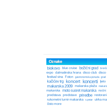
Oznake
biokovo
božićni grad
blue cruise
bronča
expo
dalmatinska hrana
disco club
disco
festival vina
Foton
gastronomska ponuda
grad
koncert
koncerti
kačićev trg
ljeto
makarska 2009
makarska plaža
makarsk
moto susret makarska
makarska
noćni 
priredbe
predstava
predstave
restorani
rukometni turnir makarska
utrka ma
s.petar
čisto more