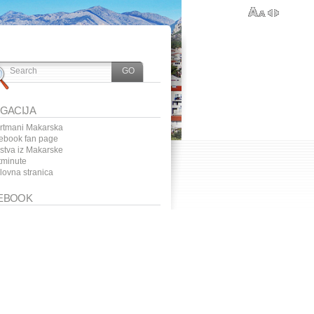
IGACIJA
rtmani Makarska
ebook fan page
ustva iz Makarske
tminute
lovna stranica
EBOOK