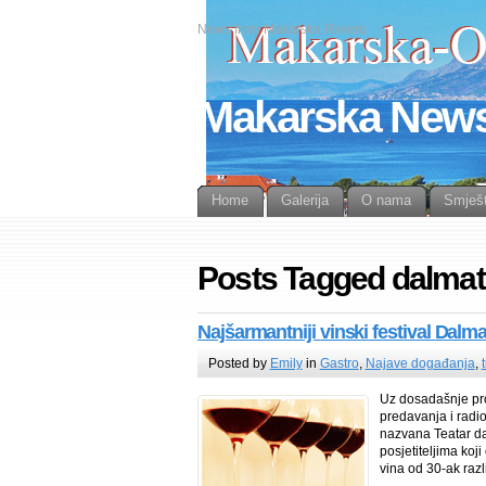
News from Makarska Riviera
Makarska New
Home
Galerija
O nama
Smješt
Posts Tagged dalmati
Najšarmantniji vinski festival Dalm
Posted by
Emily
in
Gastro
,
Najave događanja
,
Uz dosadašnje pro
predavanja i radio
nazvana Teatar dal
posjetiteljima koj
vina od 30-ak razli