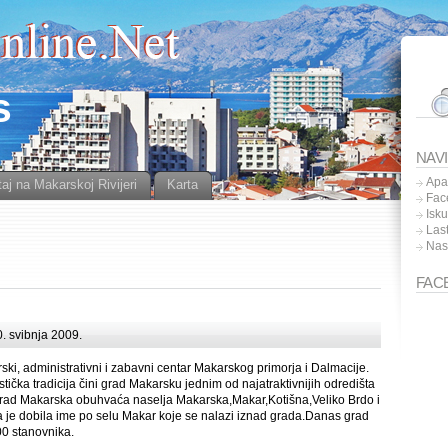
s
NAV
Apa
aj na Makarskoj Rivijeri
Karta
Fac
Isk
Las
Nas
FAC
. svibnja 2009.
ski, administrativni i zabavni centar Makarskog primorja i Dalmacije.
tička tradicija čini grad Makarsku jednim od najatraktivnijih odredišta
rad Makarska obuhvaća naselja Makarska,Makar,Kotišna,Veliko Brdo i
 je dobila ime po selu Makar koje se nalazi iznad grada.Danas grad
00 stanovnika.