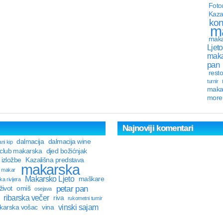
Foto
Kaza
kon
m
maka
Ljeto
maka
pan
resto
turnir
maka
more
Najnoviji komentari
dalmacija
dalmacija wine
ni kip
 club makarska
djed božićnjak
izložbe
Kazališna predstava
makarska
makar
Makarsko Ljeto
maškare
a rivijera
petar pan
život
omiš
osejava
ribarska večer
riva
rukometni turnir
vinski sajam
karska vošac
vina