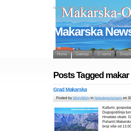
News from Makarska Riviera
Makarska New
Home
Galerija
O nama
Smješt
Posts Tagged makar
Grad Makarska
Posted by
WislyWisly
in
Nekategorizirano
on 30
Kulturni, gospodar
Dugogodišnja turis
Hrvatske obale. G
Puharići.Makarska
broji više od 13.0