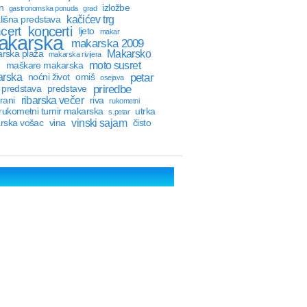
n
izložbe
gastronomska ponuda
grad
kačićev trg
lišna predstava
cert
koncerti
ljeto
makar
akarska
makarska 2009
Makarsko
rska plaža
makarska rivijera
moto susret
maškare makarska
petar
rska
noćni život
omiš
osejava
priredbe
predstava
predstave
ribarska večer
rani
riva
rukometni
rukometni turnir makarska
utrka
s.petar
vinski sajam
rska vošac
vina
čisto