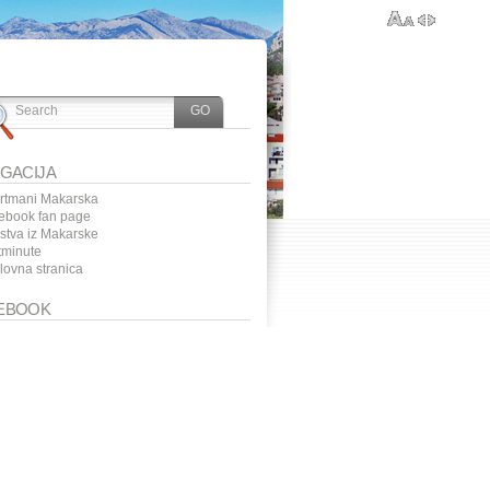
IGACIJA
rtmani Makarska
ebook fan page
ustva iz Makarske
tminute
lovna stranica
EBOOK