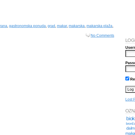
hrana
,
gastronomska ponuda
,
grad
,
makar
,
makarska
,
makarska plaža
,
No Comments
LOG
User
Pass
Re
Lost 
OZN
bio
bronča
dalm
maka