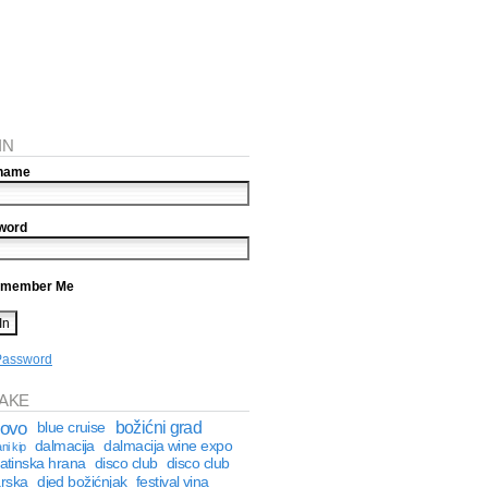
IN
name
word
member Me
Password
AKE
kovo
božićni grad
blue cruise
dalmacija
dalmacija wine expo
ni kip
atinska hrana
disco club
disco club
rska
djed božićnjak
festival vina