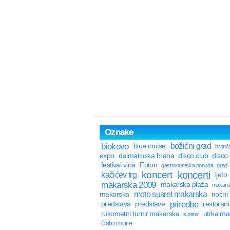
Oznake
biokovo
božićni grad
blue cruise
bronča
expo
dalmatinska hrana
disco club
disco
festival vina
Foton
gastronomska ponuda
grad
koncert
koncerti
kačićev trg
ljeto
makarska 2009
makarska plaža
makarsk
moto susret makarska
makarska
noćni 
priredbe
predstava
predstave
restorani
rukometni turnir makarska
utrka ma
s.petar
čisto more