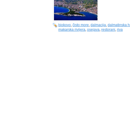
biokovo
,
čisto more
,
dalmacija
,
dalmatinska 
makarska rivijera
,
osejava
,
restorani
,
riva