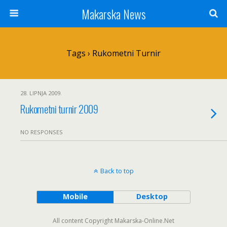
Makarska News
Tags › Rukometni Turnir
28. LIPNJA 2009.
Rukometni turnir 2009
NO RESPONSES
Back to top
Mobile
Desktop
All content Copyright Makarska-Online.Net