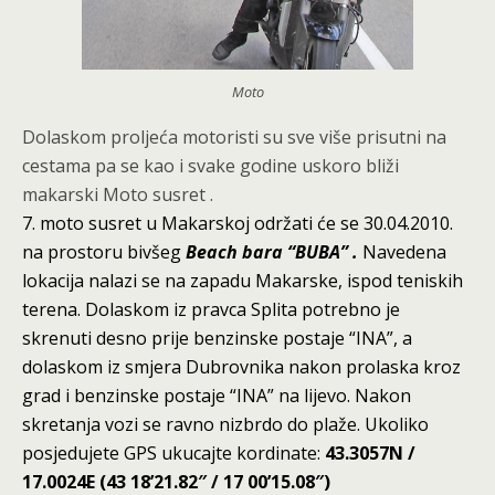
Moto
Dolaskom proljeća motoristi su sve više prisutni na
cestama pa se kao i svake godine uskoro bliži
makarski Moto susret .
7. moto susret u Makarskoj održati će se 30.04.2010.
na prostoru bivšeg
Beach bara “BUBA” .
Navedena
lokacija nalazi se na zapadu Makarske, ispod teniskih
terena. Dolaskom iz pravca Splita potrebno je
skrenuti desno prije benzinske postaje “INA”, a
dolaskom iz smjera Dubrovnika nakon prolaska kroz
grad i benzinske postaje “INA” na lijevo. Nakon
skretanja vozi se ravno nizbrdo do plaže. Ukoliko
posjedujete GPS ukucajte kordinate:
43.3057N /
17.0024E (43 18’21.82″ /
17 00’15.08″)