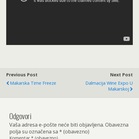
Previous Post
Next Post
Makarska Time Freeze
Dalmacija Wine Expo U
Makarskoj
Odgovori
Vaša adresa e-pošte neće biti objavljena.
Obavezna
polja su označena sa
* (obavezno)
Komentar
* (obavezno)