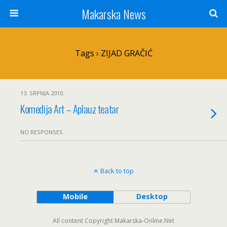
Makarska News
Tags › ZIJAD GRAČIĆ
13. SRPNJA 2010.
Komedija Art – Aplauz teatar
NO RESPONSES
Back to top
Mobile
Desktop
All content Copyright Makarska-Online.Net