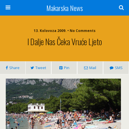
Makarska News
13. Kolovoza 2009. • No Comments
I Dalje Nas Čeka Vruće Ljeto
Share
Tweet
Pin
Mail
SMS