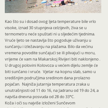
Kao što su i dosad ovog ljeta temperature bile vrlo
visoke, iznad 30 stupnjeva celzijevih, živa se u
termometru neće spuštati ni u sljedećim tjednima.
Vruće ljeto se nastavlja što pogoduje uživanju u
sunčanju i izležavanju na plažama. Bilo da većinu
vremena povodite sunčajući se ili plivajući u moru,
vrijeme će vam na Makarskoj Rivijeri biti naklonjeno .
U drugoj polovini Kolovoza u većem dijelu zemlje će
biti sunčano i vruće. Vjetar na kopnu slab, samo u
središnjim područjima sredinom dana prolazno
pojačan. Najniža jutarnja temperatura zraka u
unutrašnjosti od 11 do 16, na Jadranu od 19 do 24, a
najviša dnevna posvuda od 28 do 33°C.
Koža i oči su najviše izloženi Sunčevom