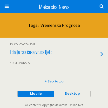
Makarska News
Tags › Vremenska Prognoza
13. KOLOVOZA 2009.
I dalje nas čeka vruće ljeto
NO RESPONSES
Back to top
Mobile
Desktop
All content Copyright Makarska-Online.Net