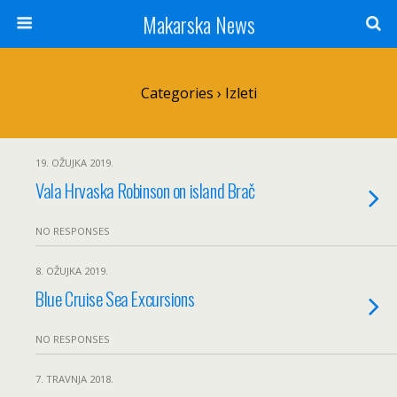
Makarska News
Categories ›
Izleti
19. OŽUJKA 2019.
Vala Hrvaska Robinson on island Brač
NO RESPONSES
8. OŽUJKA 2019.
Blue Cruise Sea Excursions
NO RESPONSES
7. TRAVNJA 2018.